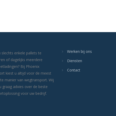
Werken bij ons
 slechts enkele pallets te
ren of dagelijks meerdere
Diensten
etladingen? Bij Phoenix
Contact
rt kiest u altijd voor de meest
nte manier van wegtransport. Wij
u graag advies over de beste
rtoplossing voor uw bedrijf.