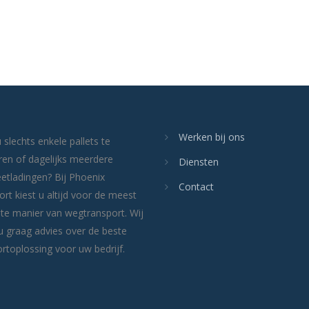
Werken bij ons
 slechts enkele pallets te
ren of dagelijks meerdere
Diensten
etladingen? Bij Phoenix
Contact
rt kiest u altijd voor de meest
nte manier van wegtransport. Wij
u graag advies over de beste
rtoplossing voor uw bedrijf.