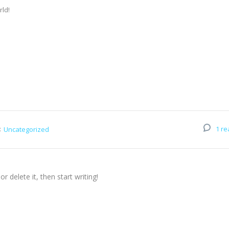
rld!
:
1 re
Uncategorized
r delete it, then start writing!