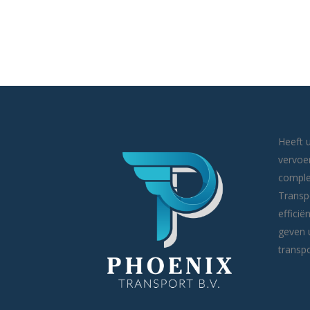
Heeft u
vervoe
comple
Transpo
efficië
geven 
transpo