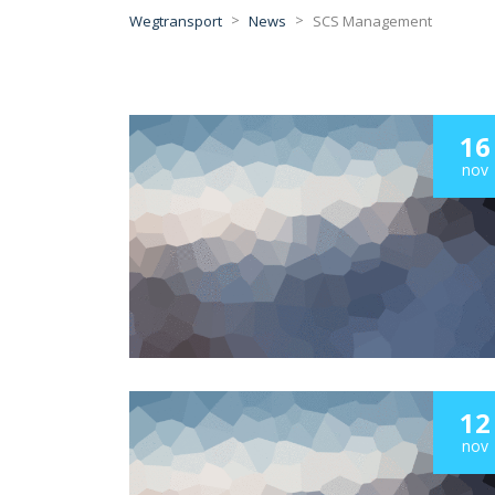
>
>
Wegtransport
News
SCS Management
16
nov
12
nov