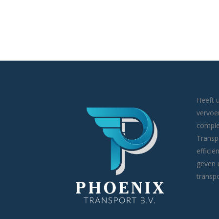
Heeft u
vervoe
comple
Transpo
efficië
geven 
transpo