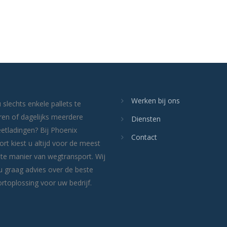
Werken bij ons
 slechts enkele pallets te
ren of dagelijks meerdere
Diensten
etladingen? Bij Phoenix
Contact
rt kiest u altijd voor de meest
nte manier van wegtransport. Wij
u graag advies over de beste
rtoplossing voor uw bedrijf.